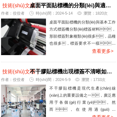
桌面平面貼標機的分類(lèi)與適用范圍
技術(shù)文檔
息傳遞。不干膠貼標機的設計注
重于適應性和靈活性。它能夠
作者：佼佼者
時(shí)間：2024-5-14
瀏覽：1820次
適應不...
桌面平面貼標機的分類(lèi)與基本工作
方式標簽機分類(lèi)標簽材料，
形狀標簽對象種類(lèi)很多，品種
也很多，標簽要求不一樣。
為滿(mǎn)足企業(yè)不同經(jīng)濟條
查看更多>
件下的貼標需求，桌面平面貼標機
有多種形式多樣，不同數
不干膠貼標機出現標簽不清晰如何處理？
技術(shù)文檔
據類(lèi)型的貼標機，存在著(zhù)
貼...
作者：佼佼者
時(shí)間：2024-5-9
瀏覽：1733次
不干膠貼標機是現代生產(chǎn)線
(xiàn)上的重要設備之一，廣泛應
用于各個(gè)行業(yè)。然
而，在使用過(guò)程
中，有時(shí)會(huì )出現標簽