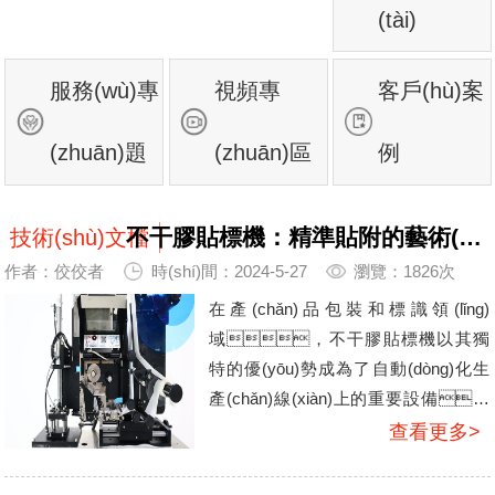
(tài)
服務(wù)專
視頻專
客戶(hù)案
(zhuān)題
(zhuān)區
例
不干膠貼標機：精準貼附的藝術(shù)
技術(shù)文檔
作者：佼佼者
時(shí)間：2024-5-27
瀏覽：1826次
在產(chǎn)品包裝和標識領(lǐng)
域，不干膠貼標機以其獨
特的優(yōu)勢成為了自動(dòng)化生
產(chǎn)線(xiàn)上的重要設備。
它通過(guò)精準且高效的貼附技術
查看更多>
(shù)，為產(chǎn)品賦予
了美觀(guān)的外觀(guān)和清晰的信