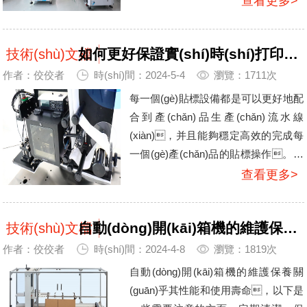
查看更多>
不清晰的問(wèn)題，這不
僅會(huì )影響產(chǎn)品的美觀(guān)
如何更好保證實(shí)時(shí)打印貼標機穩定工作
技術(shù)文檔
度，還可能影響產(chǎn)品的質(zhì)
量和銷(xiāo)售。那
作者：佼佼者
時(shí)間：2024-5-4
瀏覽：1711次
么，當不干膠貼標機出現
每一個(gè)貼標設備都是可以更好地配
標簽不清晰的...
合到產(chǎn)品生產(chǎn)流水線
(xiàn)，并且能夠穩定高效的完成每
一個(gè)產(chǎn)品的貼標操作。也
是更好的為產(chǎn)品的生產(chǎn)效
查看更多>
率的提升做了明顯的提升，這就是
高效率的貼標以及穩定的貼標效
自動(dòng)開(kāi)箱機的維護保養注意事項
技術(shù)文檔
果，一定是每一個(gè)打印貼標...
作者：佼佼者
時(shí)間：2024-4-8
瀏覽：1819次
自動(dòng)開(kāi)箱機的維護保養關
(guān)乎其性能和使用壽命，以下是