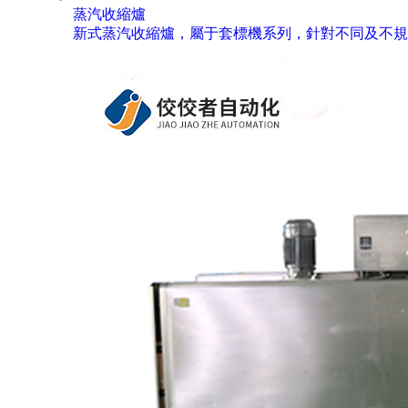
蒸汽收縮爐
新式蒸汽收縮爐，屬于套標機系列，針對不同及不規則圓瓶