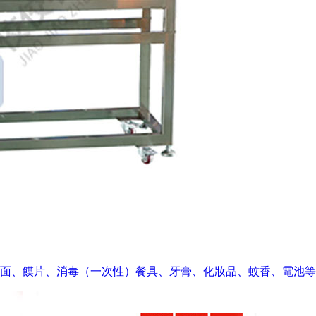
、饃片、消毒（一次性）餐具、牙膏、化妝品、蚊香、電