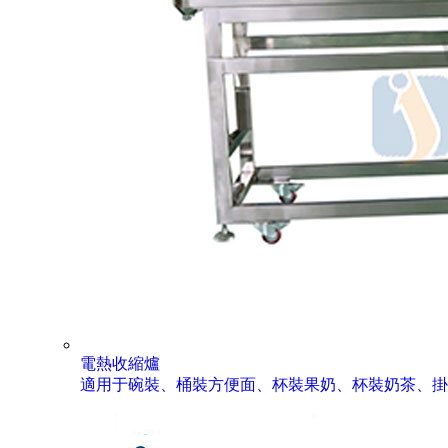
電熱收縮爐
適用于碗裝、桶裝方便面、杯裝果奶、杯裝奶茶、掛面