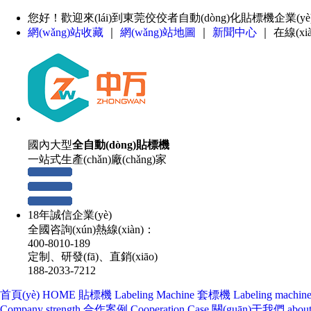
您好！歡迎來(lái)到東莞佼佼者自動(dòng)化貼標機企業(y
網(wǎng)站收藏
｜
網(wǎng)站地圖
｜
新聞中心
｜
在線(xià
國內大型
全自動(dòng)貼標機
一站式生產(chǎn)廠(chǎng)家
18年誠信企業(yè)
全國咨詢(xún)熱線(xiàn)：
400-8010-189
定制、研發(fā)、直銷(xiāo)
188-2033-7212
首頁(yè)
HOME
貼標機
Labeling Machine
套標機
Labeling machin
Company strength
合作案例
Cooperation Case
關(guān)于我們
about