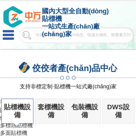
國內大型
全自動(dòng)
貼標機
一站式生產(chǎn)廠
(chǎng)家
佼佼者產(chǎn)品中心
支持非標定制·貼標機一站式廠(chǎng)家
平面貼標機
貼標機設
套標機設
包裝機設
DWS設
圓瓶貼標機
備
備
備
備
側面貼標機
多標頭貼標機
多面貼標機