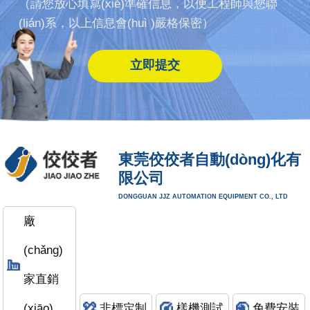
（請您放心填寫(xiě)準確信息，以便工程師與您聯
(lián)系，以上信息會(huì )嚴格保密）
東莞佼佼者自動(dòng)化有
限公司
DONGGUAN JJZ AUTOMATION EQUIPMENT CO., LTD
廠
(chǎng)
家直銷
(xiāo)
非標定制
樣機測試
免費安裝