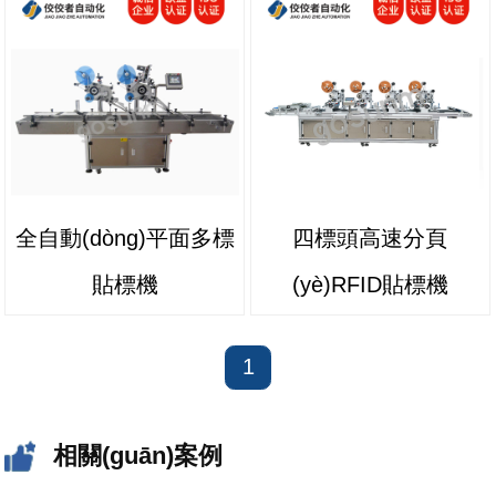
全自動(dòng)平面多標
四標頭高速分頁
貼標機
(yè)RFID貼標機
1
相關(guān)案例