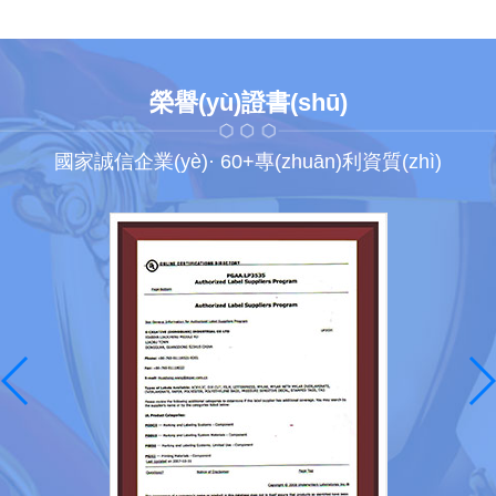
榮譽(yù)證書(shū)
國家誠信企業(yè)· 60+專(zhuān)利資質(zhì)