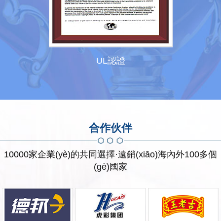
UL認證
合作伙伴
10000家企業(yè)的共同選擇·遠銷(xiāo)海內外100多個
(gè)國家