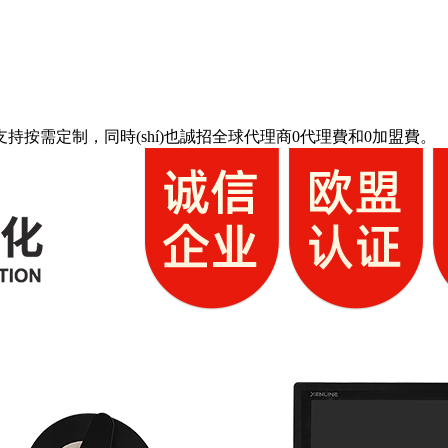
，支持按需定制，同時(shí)也誠招全球代理商0代理費和0加盟費。