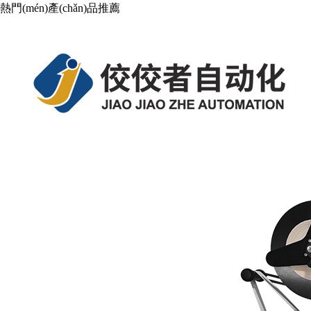
熱門(mén)產(chǎn)品推薦