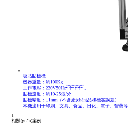
吸貼貼標機
機器重量：約100Kg
工作電壓：220V50Hz。
貼標速度：約10-25張/分
貼標精度：±1mm（不含產(chǎn)品和標簽誤差）
本機適用于印刷、文具、食品、日化、電子、醫藥等
1
相關(guān)案例