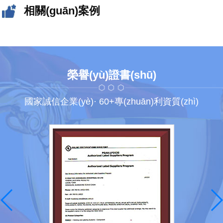
相關(guān)案例
榮譽(yù)證書(shū)
國家誠信企業(yè)· 60+專(zhuān)利資質(zhì)