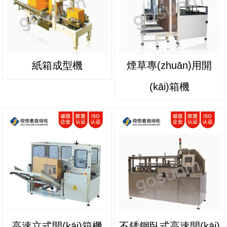
紙箱成型機
煙草專(zhuān)用開
(kāi)箱機
高速立式開(kāi)箱機
不銹鋼臥式高速開(kāi)