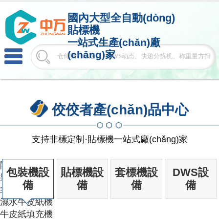
國內大型
全自動(dòng)
貼標機
一站式生產(chǎn)廠
(chǎng)家
佼佼者產(chǎn)品中心
支持非標定制·貼標機一站式廠(chǎng)家
開(kāi)箱機
包裝機設
貼標機設
套標機設
DWS設
裝箱機
備
備
備
備
封箱機
濕水牛皮紙機
牛皮紙填充機