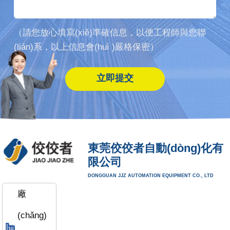
（請您放心填寫(xiě)準確信息，以便工程師與您聯
(lián)系，以上信息會(huì )嚴格保密）
東莞佼佼者自動(dòng)化有
限公司
DONGGUAN JJZ AUTOMATION EQUIPMENT CO., LTD
廠
(chǎng)