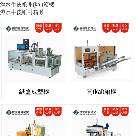
濕水牛皮紙開(kāi)箱機
濕水牛皮紙封箱機
紙盒成型機
開(kāi)箱機