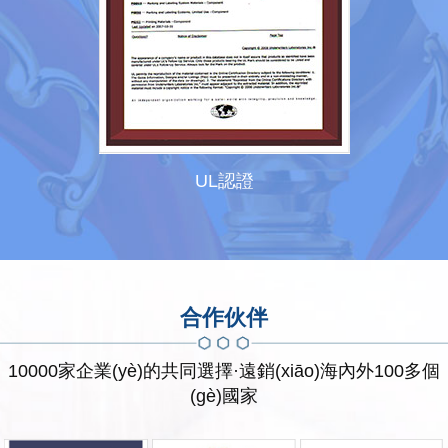
UL認證
合作伙伴
10000家企業(yè)的共同選擇·遠銷(xiāo)海內外100多個
(gè)國家