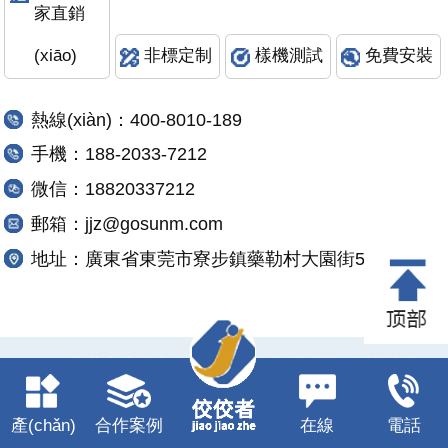
家直銷
(xiāo)
非標定制
樣機測試
免費安裝
熱線(xiàn)：400-8010-189
手機：188-2033-7212
微信：18820337212
郵箱：jjz@gosunm.com
地址：廣東省東莞市寮步鎮藥勒村大園街5號
? 2023 東莞市佼佼者自動(dòng)化有限公司 版權所有
備案號：
粵ICP備2023051692號-2
產(chǎn)
合作案例
在線
電話
RM新时代手机版